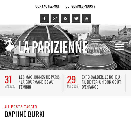
CONTACTEZ-MOI
QUI SOMMES-NOUS ?
31
29
LES MÂCHONNES DE PARIS
EXPO CALDER, LE ROI DU
: LA GOURMANDISE AU
FIL DE FER, UN BON GOÛT
FÉMININ
D’ENFANCE
MAI 2026
MAI 2026
M
ALL POSTS TAGGED
DAPHNÉ BURKI