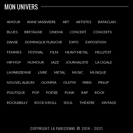
MON UNIVERS
AMOUR
ANNE VASSIVIERE
ART
ARTISTES
BATACLAN
BLUES
BRETAGNE
CINEMA
CONCERT
CONCERTS
DANSE
DOMINIQUE PLANCHE
EXPO
EXPOSITION
FEMMES
FESTIVAL
FILM
HEAVY METAL
HELLFEST
HIP HOP
HUMOUR
JAZZ
JOURNALISTE
LA CIGALE
LA PARIZIENNE
LIVRE
METAL
MUSIC
MUSIQUE
NOUVEL ALBUM
OLYMPIA
OUI FM
PARIS
PINUP
POLITIQUE
POP
POÉSIE
PUNK
RAP
ROCK
ROCKABILLY
ROCK N ROLL
SOUL
THÉATRE
VINTAGE
COPYRIGHT LA PARIZIENNE © 2014 - 2021