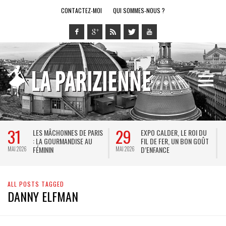
CONTACTEZ-MOI
QUI SOMMES-NOUS ?
31
29
LES MÂCHONNES DE PARIS
EXPO CALDER, LE ROI DU
: LA GOURMANDISE AU
FIL DE FER, UN BON GOÛT
FÉMININ
D’ENFANCE
MAI 2026
MAI 2026
M
ALL POSTS TAGGED
DANNY ELFMAN