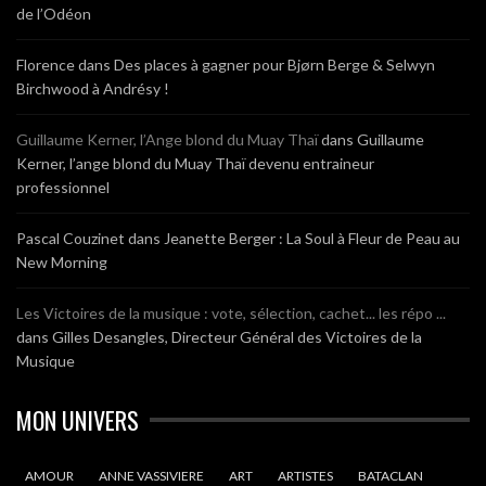
de l’Odéon
Florence
dans
Des places à gagner pour Bjørn Berge & Selwyn
Birchwood à Andrésy !
Guillaume Kerner, l’Ange blond du Muay Thaï
dans
Guillaume
Kerner, l’ange blond du Muay Thaï devenu entraineur
professionnel
Pascal Couzinet
dans
Jeanette Berger : La Soul à Fleur de Peau au
New Morning
Les Victoires de la musique : vote, sélection, cachet... les répo ...
dans
Gilles Desangles, Directeur Général des Victoires de la
Musique
MON UNIVERS
AMOUR
ANNE VASSIVIERE
ART
ARTISTES
BATACLAN