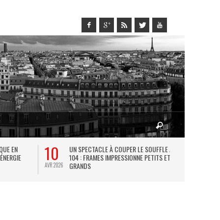
10
27
IQUE EN
UN SPECTACLE À COUPER LE SOUFFLE AU
L
 ÉNERGIE
104 : FRAMES IMPRESSIONNE PETITS ET
TH
GRANDS
AVR 2026
JUIL 2026