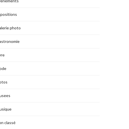
vènements
positions
lerie photo
astronomie
vre
ode
otos
usees
usique
n classé