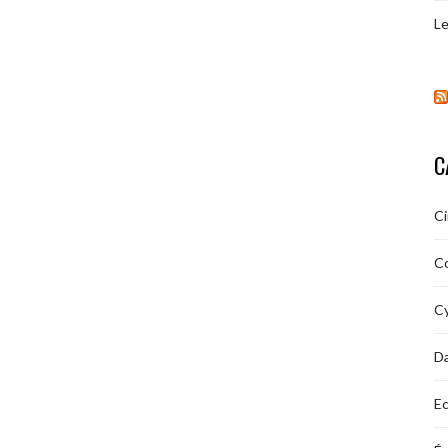
Le
C
C
C
Cy
D
Ec