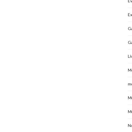
É
Ex
Ga
G
Li
M
m
M
M
No