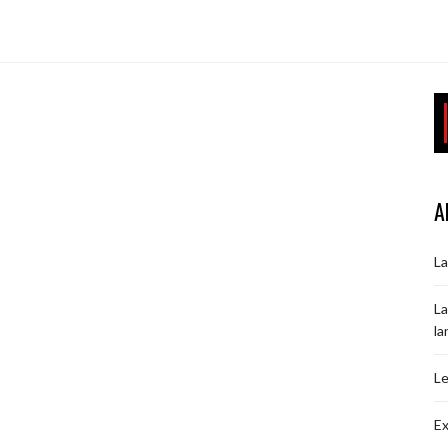
A
La
La
la
Le
Ex