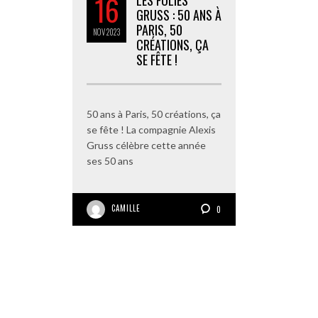
16
LES FOLIES
GRUSS : 50 ANS À
PARIS, 50
NOV
2023
CRÉATIONS, ÇA
SE FÊTE !
50 ans à Paris, 50 créations, ça
se fête ! La compagnie Alexis
Gruss célèbre cette année
ses 50 ans
CAMILLE
0