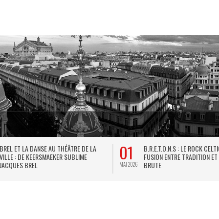
01
BREL ET LA DANSE AU THÉÂTRE DE LA
B.R.E.T.O.N.S : LE ROCK CELT
VILLE : DE KEERSMAEKER SUBLIME
FUSION ENTRE TRADITION ET
JACQUES BREL
BRUTE
MAI 2026