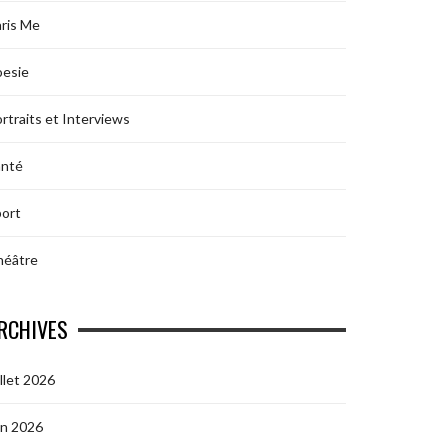
ris Me
oesie
rtraits et Interviews
anté
ort
héâtre
RCHIVES
illet 2026
in 2026