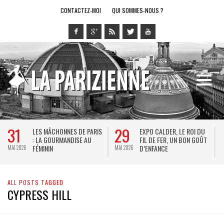
CONTACTEZ-MOI
QUI SOMMES-NOUS ?
31
29
LES MÂCHONNES DE PARIS
EXPO CALDER, LE ROI DU
: LA GOURMANDISE AU
FIL DE FER, UN BON GOÛT
FÉMININ
D’ENFANCE
MAI 2026
MAI 2026
M
ALL POSTS TAGGED
CYPRESS HILL