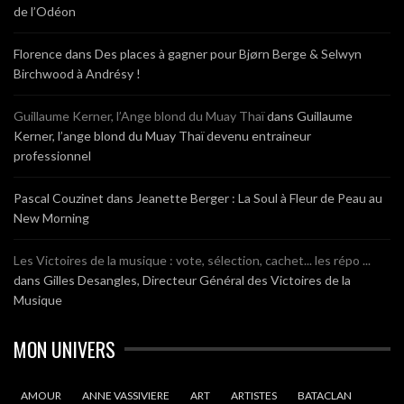
de l’Odéon
Florence
dans
Des places à gagner pour Bjørn Berge & Selwyn
Birchwood à Andrésy !
Guillaume Kerner, l’Ange blond du Muay Thaï
dans
Guillaume
Kerner, l’ange blond du Muay Thaï devenu entraineur
professionnel
Pascal Couzinet
dans
Jeanette Berger : La Soul à Fleur de Peau au
New Morning
Les Victoires de la musique : vote, sélection, cachet... les répo ...
dans
Gilles Desangles, Directeur Général des Victoires de la
Musique
MON UNIVERS
AMOUR
ANNE VASSIVIERE
ART
ARTISTES
BATACLAN