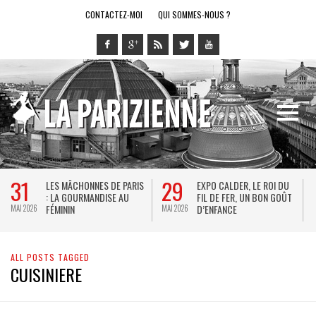
CONTACTEZ-MOI
QUI SOMMES-NOUS ?
29
28
ES DE PARIS
EXPO CALDER, LE ROI DU
LE RING DE KATHA
DISE AU
FIL DE FER, UN BON GOÛT
SPECTACLE EN FO
D’ENFANCE
JEU VIDÉO !
MAI 2026
MAI 2026
ALL POSTS TAGGED
CUISINIERE