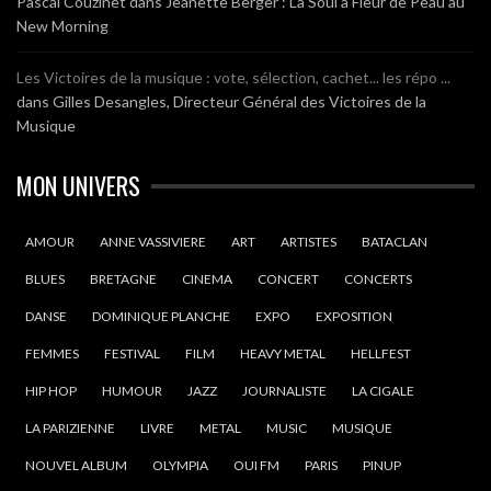
Pascal Couzinet
dans
Jeanette Berger : La Soul à Fleur de Peau au
New Morning
Les Victoires de la musique : vote, sélection, cachet... les répo ...
dans
Gilles Desangles, Directeur Général des Victoires de la
Musique
MON UNIVERS
AMOUR
ANNE VASSIVIERE
ART
ARTISTES
BATACLAN
BLUES
BRETAGNE
CINEMA
CONCERT
CONCERTS
DANSE
DOMINIQUE PLANCHE
EXPO
EXPOSITION
FEMMES
FESTIVAL
FILM
HEAVY METAL
HELLFEST
HIP HOP
HUMOUR
JAZZ
JOURNALISTE
LA CIGALE
LA PARIZIENNE
LIVRE
METAL
MUSIC
MUSIQUE
NOUVEL ALBUM
OLYMPIA
OUI FM
PARIS
PINUP