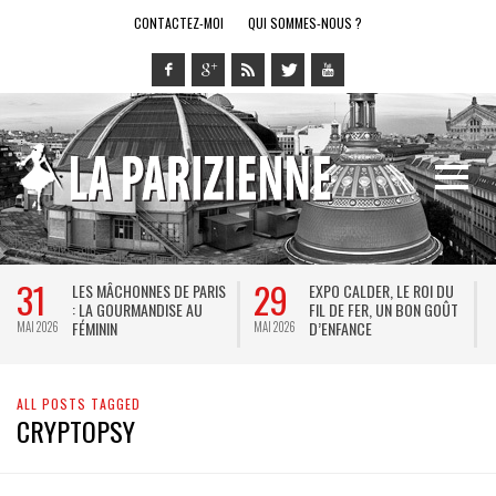
CONTACTEZ-MOI
QUI SOMMES-NOUS ?
31
29
LES MÂCHONNES DE PARIS
EXPO CALDER, LE ROI DU
: LA GOURMANDISE AU
FIL DE FER, UN BON GOÛT
FÉMININ
D’ENFANCE
MAI 2026
MAI 2026
M
ALL POSTS TAGGED
CRYPTOPSY