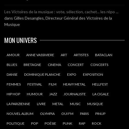
Les Victoires de la musique : vote, sélection, cachet... les répo ...
dans
Gilles Desangles, Directeur Général des Victoires de la
Musique
MON UNIVERS
AMOUR
ANNE VASSIVIERE
ART
ARTISTES
BATACLAN
BLUES
BRETAGNE
CINEMA
CONCERT
CONCERTS
DANSE
DOMINIQUE PLANCHE
EXPO
EXPOSITION
FEMMES
FESTIVAL
FILM
HEAVY METAL
HELLFEST
HIP HOP
HUMOUR
JAZZ
JOURNALISTE
LA CIGALE
LA PARIZIENNE
LIVRE
METAL
MUSIC
MUSIQUE
NOUVEL ALBUM
OLYMPIA
OUI FM
PARIS
PINUP
POLITIQUE
POP
POÉSIE
PUNK
RAP
ROCK