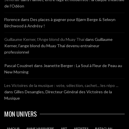
de l’Odéon
Florence
dans
Des places à gagner pour Bjørn Berge & Selwyn
Birchwood à Andrésy !
Guillaume Kerner, l’Ange blond du Muay Thaï
dans
Guillaume
Kerner, l’ange blond du Muay Thaï devenu entraineur
professionnel
Pascal Couzinet
dans
Jeanette Berger : La Soul à Fleur de Peau au
New Morning
Les Victoires de la musique : vote, sélection, cachet... les répo ...
dans
Gilles Desangles, Directeur Général des Victoires de la
Musique
MON UNIVERS
AMOUR
ANNE VASSIVIERE
ART
ARTISTES
BATACLAN