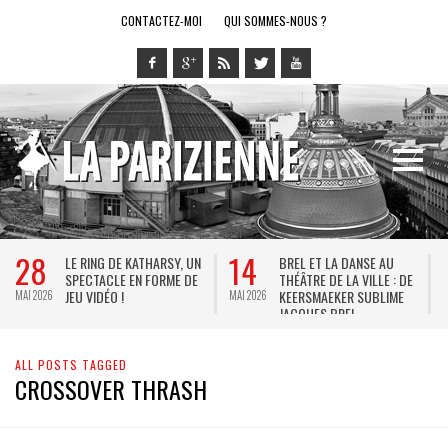
CONTACTEZ-MOI
QUI SOMMES-NOUS ?
28
14
LE RING DE KATHARSY, UN
BREL ET LA DANSE AU
SPECTACLE EN FORME DE
THÉÂTRE DE LA VILLE : DE
JEU VIDÉO !
KEERSMAEKER SUBLIME
MAI 2026
MAI 2026
M
JACQUES BREL
ALL POSTS TAGGED
CROSSOVER THRASH