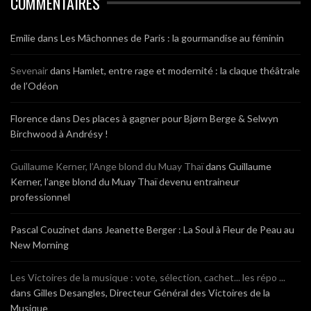
COMMENTAIRES
Emilie
dans
Les Mâchonnes de Paris : la gourmandise au féminin
Sevenair
dans
Hamlet, entre rage et modernité : la claque théâtrale
de l’Odéon
Florence
dans
Des places à gagner pour Bjørn Berge & Selwyn
Birchwood à Andrésy !
Guillaume Kerner, l’Ange blond du Muay Thaï
dans
Guillaume
Kerner, l’ange blond du Muay Thaï devenu entraineur
professionnel
Pascal Couzinet
dans
Jeanette Berger : La Soul à Fleur de Peau au
New Morning
Les Victoires de la musique : vote, sélection, cachet... les répo ...
dans
Gilles Desangles, Directeur Général des Victoires de la
Musique