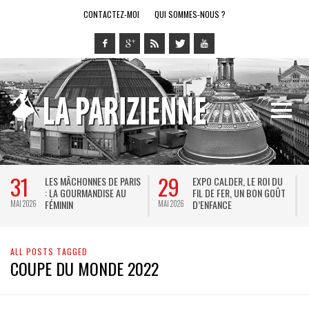
CONTACTEZ-MOI
QUI SOMMES-NOUS ?
31
29
LES MÂCHONNES DE PARIS
EXPO CALDER, LE ROI DU
: LA GOURMANDISE AU
FIL DE FER, UN BON GOÛT
FÉMININ
D’ENFANCE
MAI 2026
MAI 2026
M
ALL POSTS TAGGED
COUPE DU MONDE 2022