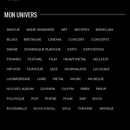
MON UNIVERS
AMOUR
ANNE VASSIVIERE
ART
ARTISTES
BATACLAN
BLUES
BRETAGNE
CINEMA
CONCERT
CONCERTS
DANSE
DOMINIQUE PLANCHE
EXPO
EXPOSITION
FEMMES
FESTIVAL
FILM
HEAVY METAL
HELLFEST
HIP HOP
HUMOUR
JAZZ
JOURNALISTE
LA CIGALE
LA PARIZIENNE
LIVRE
METAL
MUSIC
MUSIQUE
NOUVEL ALBUM
OLYMPIA
OUI FM
PARIS
PINUP
POLITIQUE
POP
POÉSIE
PUNK
RAP
ROCK
ROCKABILLY
ROCK N ROLL
SOUL
THÉATRE
VINTAGE