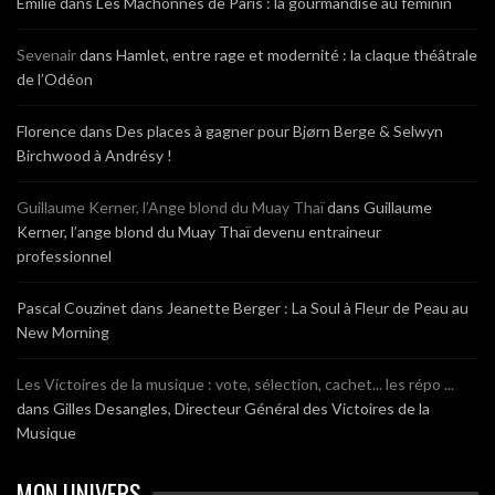
Emilie
dans
Les Mâchonnes de Paris : la gourmandise au féminin
Sevenair
dans
Hamlet, entre rage et modernité : la claque théâtrale
de l’Odéon
Florence
dans
Des places à gagner pour Bjørn Berge & Selwyn
Birchwood à Andrésy !
Guillaume Kerner, l’Ange blond du Muay Thaï
dans
Guillaume
Kerner, l’ange blond du Muay Thaï devenu entraineur
professionnel
Pascal Couzinet
dans
Jeanette Berger : La Soul à Fleur de Peau au
New Morning
Les Victoires de la musique : vote, sélection, cachet... les répo ...
dans
Gilles Desangles, Directeur Général des Victoires de la
Musique
MON UNIVERS