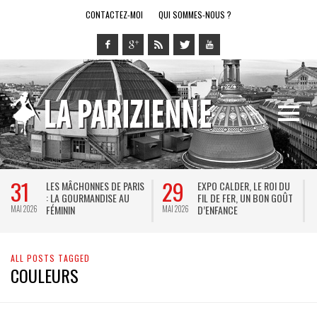
CONTACTEZ-MOI
QUI SOMMES-NOUS ?
31
29
LES MÂCHONNES DE PARIS
EXPO CALDER, LE ROI DU
: LA GOURMANDISE AU
FIL DE FER, UN BON GOÛT
FÉMININ
D’ENFANCE
MAI 2026
MAI 2026
M
ALL POSTS TAGGED
COULEURS