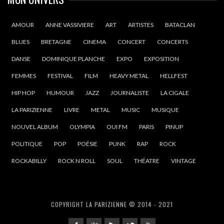
AMOUR
ANNE VASSIVIERE
ART
ARTISTES
BATACLAN
BLUES
BRETAGNE
CINEMA
CONCERT
CONCERTS
DANSE
DOMINIQUE PLANCHE
EXPO
EXPOSITION
FEMMES
FESTIVAL
FILM
HEAVY METAL
HELLFEST
HIP HOP
HUMOUR
JAZZ
JOURNALISTE
LA CIGALE
LA PARIZIENNE
LIVRE
METAL
MUSIC
MUSIQUE
NOUVEL ALBUM
OLYMPIA
OUI FM
PARIS
PINUP
POLITIQUE
POP
POÉSIE
PUNK
RAP
ROCK
ROCKABILLY
ROCK N ROLL
SOUL
THÉATRE
VINTAGE
COPYRIGHT LA PARIZIENNE © 2014 - 2021