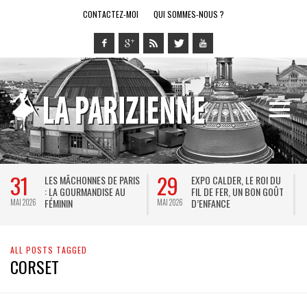
CONTACTEZ-MOI
QUI SOMMES-NOUS ?
31
29
LES MÂCHONNES DE PARIS
EXPO CALDER, LE ROI DU
: LA GOURMANDISE AU
FIL DE FER, UN BON GOÛT
FÉMININ
D’ENFANCE
MAI 2026
MAI 2026
M
ALL POSTS TAGGED
CORSET