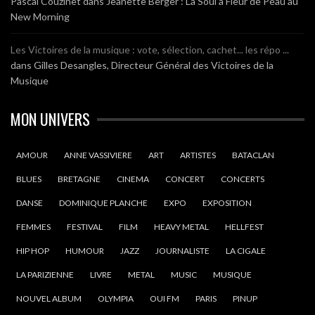
Pascal Couzinet
dans
Jeanette Berger : La Soul à Fleur de Peau au
New Morning
Les Victoires de la musique : vote, sélection, cachet... les répo ...
dans
Gilles Desangles, Directeur Général des Victoires de la
Musique
MON UNIVERS
AMOUR
ANNE VASSIVIERE
ART
ARTISTES
BATACLAN
BLUES
BRETAGNE
CINEMA
CONCERT
CONCERTS
DANSE
DOMINIQUE PLANCHE
EXPO
EXPOSITION
FEMMES
FESTIVAL
FILM
HEAVY METAL
HELLFEST
HIP HOP
HUMOUR
JAZZ
JOURNALISTE
LA CIGALE
LA PARIZIENNE
LIVRE
METAL
MUSIC
MUSIQUE
NOUVEL ALBUM
OLYMPIA
OUI FM
PARIS
PINUP