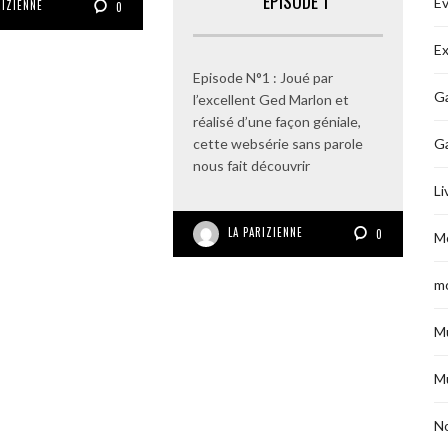
EPISODE 1
É
RIZIENNE
0
Ex
Episode N°1 : Joué par
Ga
l’excellent Ged Marlon et
réalisé d’une façon géniale,
cette websérie sans parole
G
nous fait découvrir
Li
LA PARIZIENNE
0
M
m
M
M
No