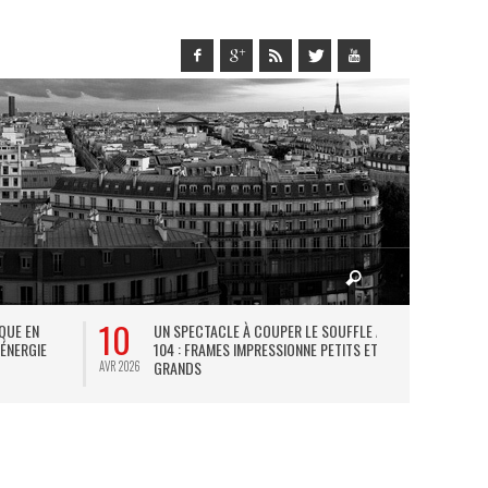
10
27
IQUE EN
UN SPECTACLE À COUPER LE SOUFFLE AU
L
 ÉNERGIE
104 : FRAMES IMPRESSIONNE PETITS ET
TH
GRANDS
AVR 2026
JUIL 2026