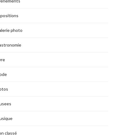
vènements
positions
lerie photo
astronomie
vre
ode
otos
usees
usique
n classé