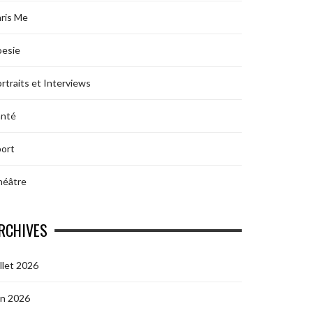
ris Me
oesie
rtraits et Interviews
anté
ort
héâtre
RCHIVES
illet 2026
in 2026