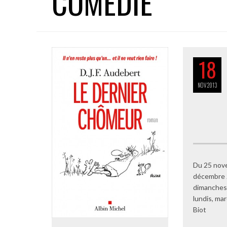
COMEDIE
18
NOV
2013
Du 25 nov
décembre 
dimanches 
lundis, mar
Biot