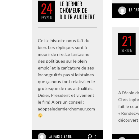
24
LE DERNIER
CHÔMEUR DE
LA PA
DIDIER AUDEBERT
FÉV
2017
21
Cette histoire nous fait du
bien. Les répliques sont à
SEP
2012
mourir de rire. Le fantasme
des politiques sur le plein
emploi et la caricature de ses
incongruités pas si lointaines
que ça nous font relativiser le
grotesque de nos actualités.
A l’école 
Didier, Président et vivement
Christophe
le film! Alors un conseil :
fait le co
adopteledernierchomeur.com
« Rendez-v
découvert 
LA PARIZIENNE
0