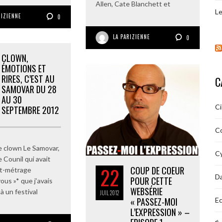
Allen, Cate Blanchett et
Le
RIZIENNE
0
LA PARIZIENNE
0
CLOWN,
ÉMOTIONS ET
RIRES, C’EST AU
C
SAMOVAR DU 28
AU 30
C
SEPTEMBRE 2012
C
de clown Le Samovar,
Cy
 Counil qui avait
22
COUP DE COEUR
urt-métrage
D
POUR CETTE
ous »* que j’avais
WEBSÉRIE
à un festival
JUIL
2012
« PASSEZ-MOI
Ec
L’EXPRESSION » –