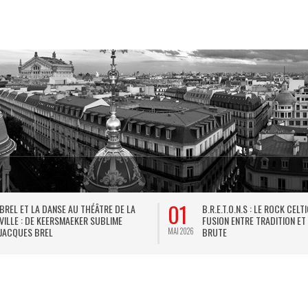
01
BREL ET LA DANSE AU THÉÂTRE DE LA
B.R.E.T.O.N.S : LE ROCK CELT
VILLE : DE KEERSMAEKER SUBLIME
FUSION ENTRE TRADITION ET
JACQUES BREL
BRUTE
MAI 2026