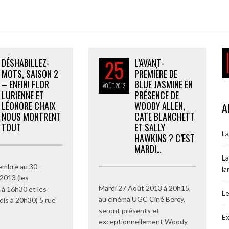
25
DÉSHABILLEZ-
L’AVANT-
MOTS, SAISON 2
PREMIÈRE DE
– ENFIN! FLOR
BLUE JASMINE EN
AOÛT
2013
LURIENNE ET
PRÉSENCE DE
LÉONORE CHAIX
WOODY ALLEN,
A
NOUS MONTRENT
CATE BLANCHETT
TOUT
ET SALLY
La
HAWKINS ? C’EST
MARDI…
La
embre au 30
la
2013 (les
Mardi 27 Août 2013 à 20h15,
à 16h30 et les
Le
au cinéma UGC Ciné Bercy,
dis à 20h30) 5 rue
seront présents et
Ex
exceptionnellement Woody