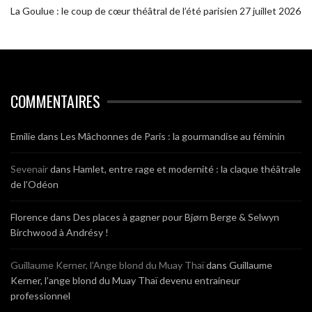
La Goulue : le coup de cœur théâtral de l’été parisien
27 juillet 2026
COMMENTAIRES
Emilie
dans
Les Mâchonnes de Paris : la gourmandise au féminin
Sevenair
dans
Hamlet, entre rage et modernité : la claque théâtrale
de l’Odéon
Florence
dans
Des places à gagner pour Bjørn Berge & Selwyn
Birchwood à Andrésy !
Guillaume Kerner, l’Ange blond du Muay Thaï
dans
Guillaume
Kerner, l’ange blond du Muay Thaï devenu entraineur
professionnel