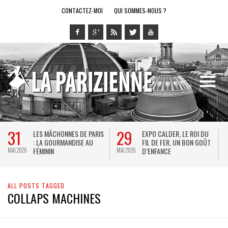
CONTACTEZ-MOI
QUI SOMMES-NOUS ?
31
29
LES MÂCHONNES DE PARIS
EXPO CALDER, LE ROI DU
: LA GOURMANDISE AU
FIL DE FER, UN BON GOÛT
FÉMININ
D’ENFANCE
MAI 2026
MAI 2026
M
ALL POSTS TAGGED
COLLAPS MACHINES