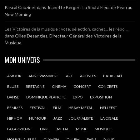
Pascal Couzinet
dans
Jeanette Berger : La Soul à Fleur de Peau au
New Morning
Les Victoires de la musique : vote, sélection, cachet... les répo ...
dans
Gilles Desangles, Directeur Général des Victoires de la
Musique
MON UNIVERS
AMOUR
ANNE VASSIVIERE
ART
ARTISTES
BATACLAN
BLUES
BRETAGNE
CINEMA
CONCERT
CONCERTS
DANSE
DOMINIQUE PLANCHE
EXPO
EXPOSITION
FEMMES
FESTIVAL
FILM
HEAVY METAL
HELLFEST
HIP HOP
HUMOUR
JAZZ
JOURNALISTE
LA CIGALE
LA PARIZIENNE
LIVRE
METAL
MUSIC
MUSIQUE
NOUVEL ALBUM
OLYMPIA
OUI FM
PARIS
PINUP