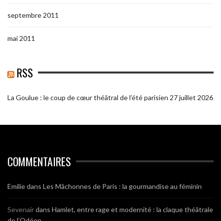
septembre 2011
mai 2011
RSS
La Goulue : le coup de cœur théâtral de l’été parisien
27 juillet 2026
COMMENTAIRES
Emilie
dans
Les Mâchonnes de Paris : la gourmandise au féminin
Sevenair
dans
Hamlet, entre rage et modernité : la claque théâtrale
de l’Odéon