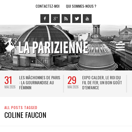
CONTACTEZ-MOI
QUI SOMMES-NOUS ?
31
29
LES MÂCHONNES DE PARIS
EXPO CALDER, LE ROI DU
: LA GOURMANDISE AU
FIL DE FER, UN BON GOÛT
FÉMININ
D’ENFANCE
MAI 2026
MAI 2026
M
ALL POSTS TAGGED
COLINE FAUCON