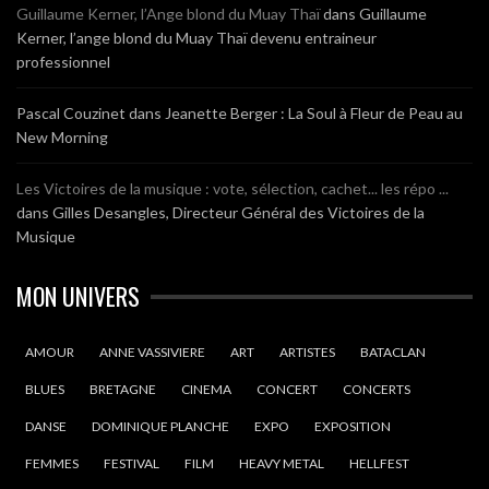
Guillaume Kerner, l’Ange blond du Muay Thaï
dans
Guillaume
Kerner, l’ange blond du Muay Thaï devenu entraineur
professionnel
Pascal Couzinet
dans
Jeanette Berger : La Soul à Fleur de Peau au
New Morning
Les Victoires de la musique : vote, sélection, cachet... les répo ...
dans
Gilles Desangles, Directeur Général des Victoires de la
Musique
MON UNIVERS
AMOUR
ANNE VASSIVIERE
ART
ARTISTES
BATACLAN
BLUES
BRETAGNE
CINEMA
CONCERT
CONCERTS
DANSE
DOMINIQUE PLANCHE
EXPO
EXPOSITION
FEMMES
FESTIVAL
FILM
HEAVY METAL
HELLFEST