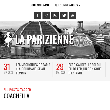
CONTACTEZ-MOI
QUI SOMMES-NOUS ?
31
29
LES MÂCHONNES DE PARIS
EXPO CALDER, LE ROI DU
: LA GOURMANDISE AU
FIL DE FER, UN BON GOÛT
FÉMININ
D’ENFANCE
MAI 2026
MAI 2026
M
ALL POSTS TAGGED
COACHELLA