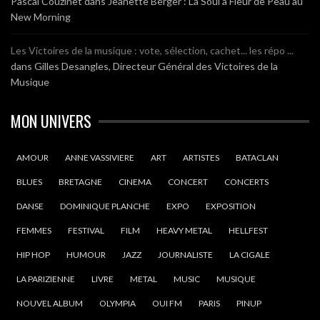
Pascal Couzinet
dans
Jeanette Berger : La Soul à Fleur de Peau au
New Morning
Les Victoires de la musique : vote, sélection, cachet... les répo ...
dans
Gilles Desangles, Directeur Général des Victoires de la
Musique
MON UNIVERS
AMOUR
ANNE VASSIVIERE
ART
ARTISTES
BATACLAN
BLUES
BRETAGNE
CINEMA
CONCERT
CONCERTS
DANSE
DOMINIQUE PLANCHE
EXPO
EXPOSITION
FEMMES
FESTIVAL
FILM
HEAVY METAL
HELLFEST
HIP HOP
HUMOUR
JAZZ
JOURNALISTE
LA CIGALE
LA PARIZIENNE
LIVRE
METAL
MUSIC
MUSIQUE
NOUVEL ALBUM
OLYMPIA
OUI FM
PARIS
PINUP