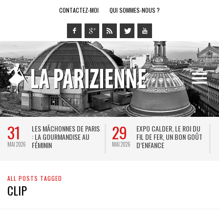
CONTACTEZ-MOI
QUI SOMMES-NOUS ?
31
29
LES MÂCHONNES DE PARIS
EXPO CALDER, LE ROI DU
: LA GOURMANDISE AU
FIL DE FER, UN BON GOÛT
FÉMININ
D’ENFANCE
MAI 2026
MAI 2026
M
ALL POSTS TAGGED
CLIP