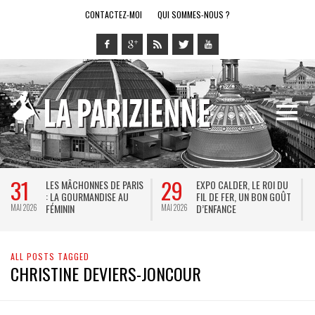
CONTACTEZ-MOI
QUI SOMMES-NOUS ?
31
29
LES MÂCHONNES DE PARIS
EXPO CALDER, LE ROI DU
: LA GOURMANDISE AU
FIL DE FER, UN BON GOÛT
FÉMININ
D’ENFANCE
MAI 2026
MAI 2026
M
ALL POSTS TAGGED
CHRISTINE DEVIERS-JONCOUR