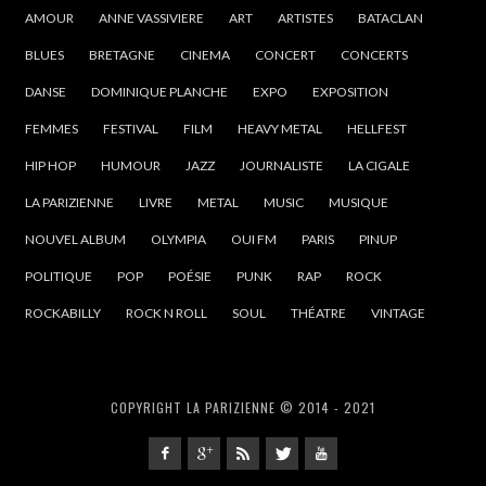
AMOUR
ANNE VASSIVIERE
ART
ARTISTES
BATACLAN
BLUES
BRETAGNE
CINEMA
CONCERT
CONCERTS
DANSE
DOMINIQUE PLANCHE
EXPO
EXPOSITION
FEMMES
FESTIVAL
FILM
HEAVY METAL
HELLFEST
HIP HOP
HUMOUR
JAZZ
JOURNALISTE
LA CIGALE
LA PARIZIENNE
LIVRE
METAL
MUSIC
MUSIQUE
NOUVEL ALBUM
OLYMPIA
OUI FM
PARIS
PINUP
POLITIQUE
POP
POÉSIE
PUNK
RAP
ROCK
ROCKABILLY
ROCK N ROLL
SOUL
THÉATRE
VINTAGE
COPYRIGHT LA PARIZIENNE © 2014 - 2021