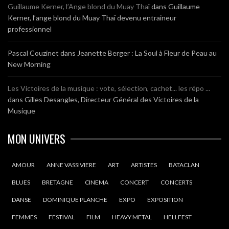
Guillaume Kerner, l’Ange blond du Muay Thaï
dans
Guillaume
Kerner, l’ange blond du Muay Thaï devenu entraineur
professionnel
Pascal Couzinet
dans
Jeanette Berger : La Soul à Fleur de Peau au
New Morning
Les Victoires de la musique : vote, sélection, cachet... les répo ...
dans
Gilles Desangles, Directeur Général des Victoires de la
Musique
MON UNIVERS
AMOUR
ANNE VASSIVIERE
ART
ARTISTES
BATACLAN
BLUES
BRETAGNE
CINEMA
CONCERT
CONCERTS
DANSE
DOMINIQUE PLANCHE
EXPO
EXPOSITION
FEMMES
FESTIVAL
FILM
HEAVY METAL
HELLFEST