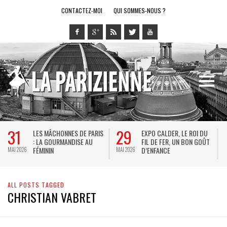
CONTACTEZ-MOI
QUI SOMMES-NOUS ?
31
29
LES MÂCHONNES DE PARIS
EXPO CALDER, LE ROI DU
: LA GOURMANDISE AU
FIL DE FER, UN BON GOÛT
FÉMININ
D’ENFANCE
MAI 2026
MAI 2026
M
ALL POSTS TAGGED
CHRISTIAN VABRET