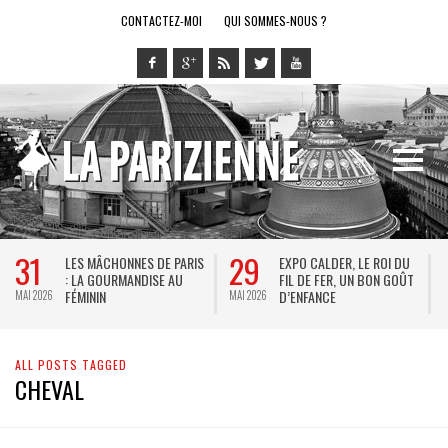
CONTACTEZ-MOI
QUI SOMMES-NOUS ?
31
29
LES MÂCHONNES DE PARIS
EXPO CALDER, LE ROI DU
: LA GOURMANDISE AU
FIL DE FER, UN BON GOÛT
FÉMININ
D’ENFANCE
MAI 2026
MAI 2026
M
ALL POSTS TAGGED
CHEVAL