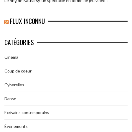
Le ring de Katharsy, un spectacle en forme de jeu vidéo !
FLUX INCONNU
CATÉGORIES
Cinéma
Coup de coeur
Cyberelles
Danse
Ecrivains contemporains
Évènements