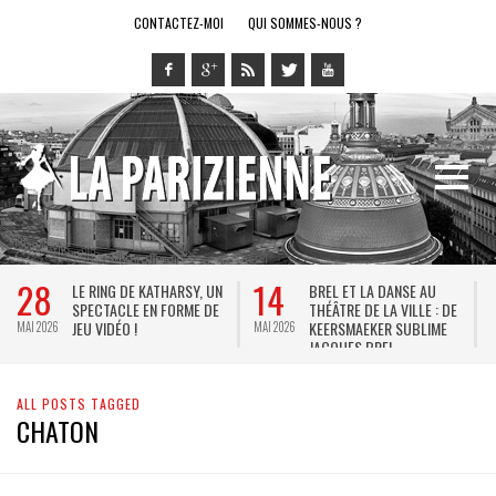
CONTACTEZ-MOI
QUI SOMMES-NOUS ?
28
14
LE RING DE KATHARSY, UN
BREL ET LA DANSE AU
SPECTACLE EN FORME DE
THÉÂTRE DE LA VILLE : DE
JEU VIDÉO !
KEERSMAEKER SUBLIME
MAI 2026
MAI 2026
M
JACQUES BREL
ALL POSTS TAGGED
CHATON