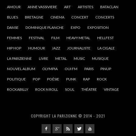
AMOUR
ANNE VASSIVIERE
ART
ARTISTES
BATACLAN
BLUES
BRETAGNE
CINEMA
CONCERT
CONCERTS
DANSE
DOMINIQUE PLANCHE
EXPO
EXPOSITION
FEMMES
FESTIVAL
FILM
HEAVY METAL
HELLFEST
HIP HOP
HUMOUR
JAZZ
JOURNALISTE
LA CIGALE
LA PARIZIENNE
LIVRE
METAL
MUSIC
MUSIQUE
NOUVEL ALBUM
OLYMPIA
OUI FM
PARIS
PINUP
POLITIQUE
POP
POÉSIE
PUNK
RAP
ROCK
ROCKABILLY
ROCK N ROLL
SOUL
THÉATRE
VINTAGE
COPYRIGHT LA PARIZIENNE © 2014 - 2021