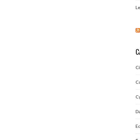
Le
C
C
C
Cy
D
Ec