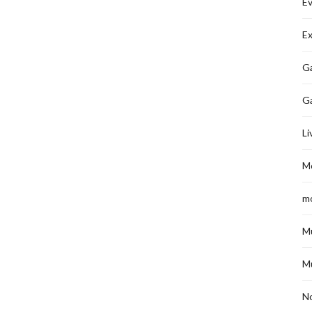
É
Ex
Ga
G
Li
M
m
M
M
No