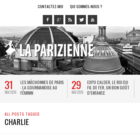
CONTACTEZ-MOI
QUI SOMMES-NOUS ?
31
29
LES MÂCHONNES DE PARIS
EXPO CALDER, LE ROI DU
: LA GOURMANDISE AU
FIL DE FER, UN BON GOÛT
FÉMININ
D’ENFANCE
MAI 2026
MAI 2026
M
ALL POSTS TAGGED
CHARLIE