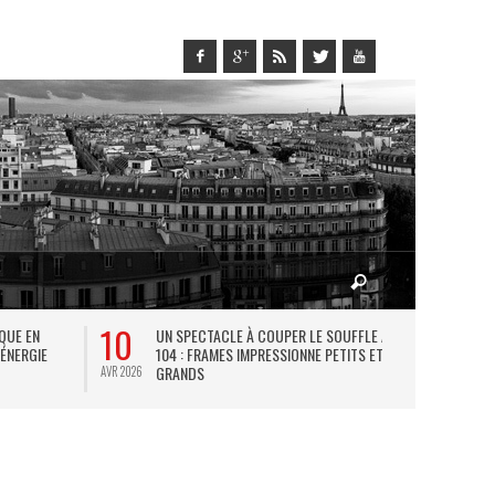
10
27
IQUE EN
UN SPECTACLE À COUPER LE SOUFFLE AU
L
 ÉNERGIE
104 : FRAMES IMPRESSIONNE PETITS ET
TH
GRANDS
AVR 2026
JUIL 2026