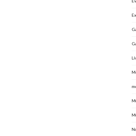
É
Ex
Ga
G
Li
M
m
M
M
No