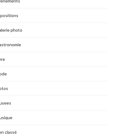
vènements
positions
lerie photo
astronomie
vre
ode
otos
usees
usique
n classé