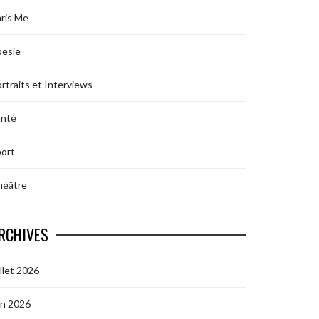
ris Me
oesie
rtraits et Interviews
anté
ort
héâtre
RCHIVES
illet 2026
in 2026