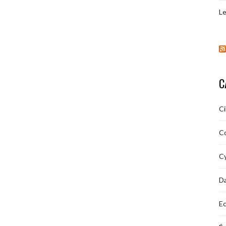
Le
C
C
C
Cy
D
Ec