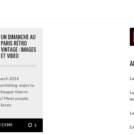
UN DIMANCHE AU
PARIS RÉTRO
VINTAGE : IMAGES
ET VIDEO
A
La
March 2014
urnishing, enjoy to
cheaper than in
La
s? Meet people,
la
 listen
Le
RIZIENNE
0
Ex