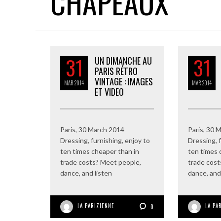
CHAPEAUX
31
31
UN DIMANCHE AU
PARIS RÉTRO
VINTAGE : IMAGES
MAR
2014
MAR
2014
ET VIDEO
Paris, 30 March 2014
Paris, 30 
Dressing, furnishing, enjoy to
Dressing, f
ten times cheaper than in
ten times 
trade costs? Meet people,
trade cost
dance, and listen
dance, and
LA PARIZIENNE
LA PA
0