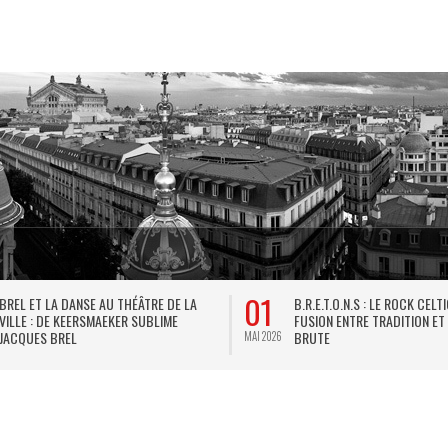
01
BREL ET LA DANSE AU THÉÂTRE DE LA
B.R.E.T.O.N.S : LE ROCK CELT
VILLE : DE KEERSMAEKER SUBLIME
FUSION ENTRE TRADITION ET
JACQUES BREL
BRUTE
MAI 2026