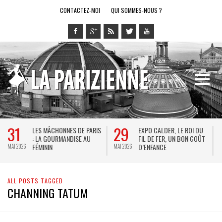
CONTACTEZ-MOI
QUI SOMMES-NOUS ?
31
29
LES MÂCHONNES DE PARIS
EXPO CALDER, LE ROI DU
: LA GOURMANDISE AU
FIL DE FER, UN BON GOÛT
FÉMININ
D’ENFANCE
MAI 2026
MAI 2026
M
ALL POSTS TAGGED
CHANNING TATUM