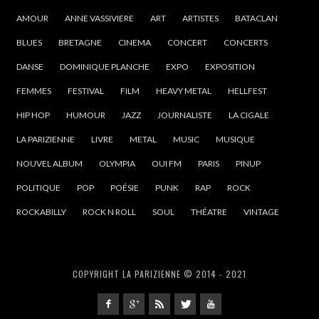
AMOUR
ANNE VASSIVIERE
ART
ARTISTES
BATACLAN
BLUES
BRETAGNE
CINEMA
CONCERT
CONCERTS
DANSE
DOMINIQUE PLANCHE
EXPO
EXPOSITION
FEMMES
FESTIVAL
FILM
HEAVY METAL
HELLFEST
HIP HOP
HUMOUR
JAZZ
JOURNALISTE
LA CIGALE
LA PARIZIENNE
LIVRE
METAL
MUSIC
MUSIQUE
NOUVEL ALBUM
OLYMPIA
OUI FM
PARIS
PINUP
POLITIQUE
POP
POÉSIE
PUNK
RAP
ROCK
ROCKABILLY
ROCK N ROLL
SOUL
THÉATRE
VINTAGE
COPYRIGHT LA PARIZIENNE © 2014 - 2021