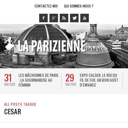
CONTACTEZ-MOI
QUI SOMMES-NOUS ?
31
29
LES MÂCHONNES DE PARIS
EXPO CALDER, LE ROI DU
: LA GOURMANDISE AU
FIL DE FER, UN BON GOÛT
FÉMININ
D’ENFANCE
MAI 2026
MAI 2026
M
ALL POSTS TAGGED
CESAR