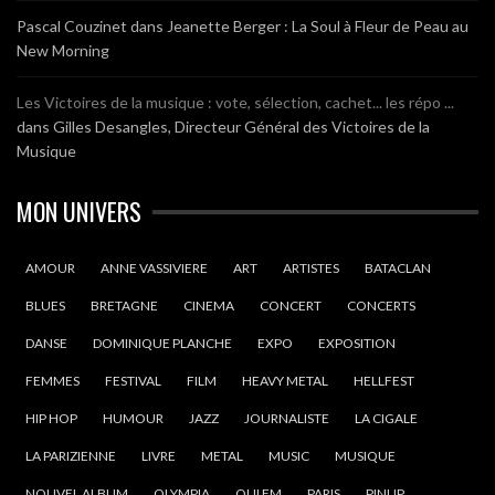
Pascal Couzinet
dans
Jeanette Berger : La Soul à Fleur de Peau au
New Morning
Les Victoires de la musique : vote, sélection, cachet... les répo ...
dans
Gilles Desangles, Directeur Général des Victoires de la
Musique
MON UNIVERS
AMOUR
ANNE VASSIVIERE
ART
ARTISTES
BATACLAN
BLUES
BRETAGNE
CINEMA
CONCERT
CONCERTS
DANSE
DOMINIQUE PLANCHE
EXPO
EXPOSITION
FEMMES
FESTIVAL
FILM
HEAVY METAL
HELLFEST
HIP HOP
HUMOUR
JAZZ
JOURNALISTE
LA CIGALE
LA PARIZIENNE
LIVRE
METAL
MUSIC
MUSIQUE
NOUVEL ALBUM
OLYMPIA
OUI FM
PARIS
PINUP