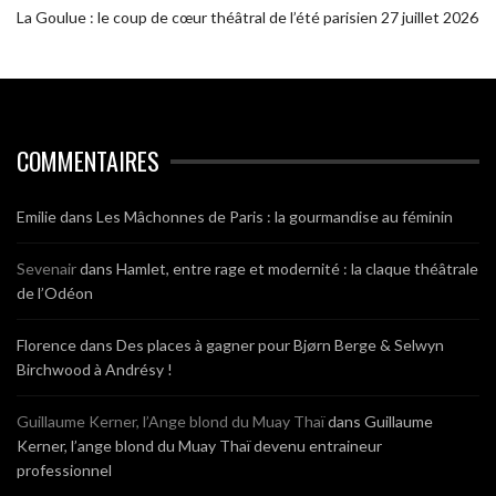
La Goulue : le coup de cœur théâtral de l’été parisien
27 juillet 2026
COMMENTAIRES
Emilie
dans
Les Mâchonnes de Paris : la gourmandise au féminin
Sevenair
dans
Hamlet, entre rage et modernité : la claque théâtrale
de l’Odéon
Florence
dans
Des places à gagner pour Bjørn Berge & Selwyn
Birchwood à Andrésy !
Guillaume Kerner, l’Ange blond du Muay Thaï
dans
Guillaume
Kerner, l’ange blond du Muay Thaï devenu entraineur
professionnel