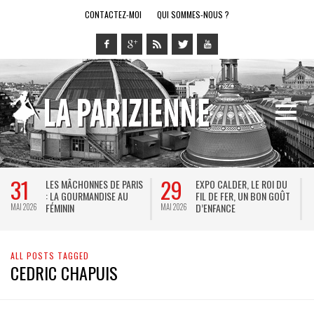
CONTACTEZ-MOI
QUI SOMMES-NOUS ?
31
29
LES MÂCHONNES DE PARIS
EXPO CALDER, LE ROI DU
: LA GOURMANDISE AU
FIL DE FER, UN BON GOÛT
FÉMININ
D’ENFANCE
MAI 2026
MAI 2026
M
ALL POSTS TAGGED
CEDRIC CHAPUIS