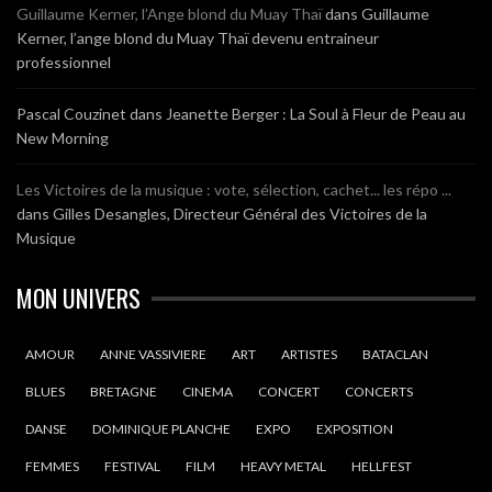
Guillaume Kerner, l’Ange blond du Muay Thaï
dans
Guillaume
Kerner, l’ange blond du Muay Thaï devenu entraineur
professionnel
Pascal Couzinet
dans
Jeanette Berger : La Soul à Fleur de Peau au
New Morning
Les Victoires de la musique : vote, sélection, cachet... les répo ...
dans
Gilles Desangles, Directeur Général des Victoires de la
Musique
MON UNIVERS
AMOUR
ANNE VASSIVIERE
ART
ARTISTES
BATACLAN
BLUES
BRETAGNE
CINEMA
CONCERT
CONCERTS
DANSE
DOMINIQUE PLANCHE
EXPO
EXPOSITION
FEMMES
FESTIVAL
FILM
HEAVY METAL
HELLFEST