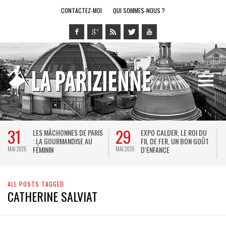
CONTACTEZ-MOI
QUI SOMMES-NOUS ?
31
29
LES MÂCHONNES DE PARIS
EXPO CALDER, LE ROI DU
: LA GOURMANDISE AU
FIL DE FER, UN BON GOÛT
FÉMININ
D’ENFANCE
MAI 2026
MAI 2026
M
ALL POSTS TAGGED
CATHERINE SALVIAT