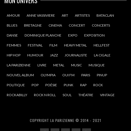
MON UNIVERS
AMOUR
ANNE VASSIVIERE
ART
ARTISTES
BATACLAN
BLUES
BRETAGNE
CINEMA
CONCERT
CONCERTS
DANSE
DOMINIQUE PLANCHE
EXPO
EXPOSITION
FEMMES
FESTIVAL
FILM
HEAVY METAL
HELLFEST
HIP HOP
HUMOUR
JAZZ
JOURNALISTE
LA CIGALE
LA PARIZIENNE
LIVRE
METAL
MUSIC
MUSIQUE
NOUVEL ALBUM
OLYMPIA
OUI FM
PARIS
PINUP
POLITIQUE
POP
POÉSIE
PUNK
RAP
ROCK
ROCKABILLY
ROCK N ROLL
SOUL
THÉATRE
VINTAGE
COPYRIGHT LA PARIZIENNE © 2014 - 2021