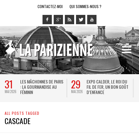
CONTACTEZ-MOI
QUI SOMMES-NOUS ?
31
29
LES MÂCHONNES DE PARIS
EXPO CALDER, LE ROI DU
: LA GOURMANDISE AU
FIL DE FER, UN BON GOÛT
FÉMININ
D’ENFANCE
MAI 2026
MAI 2026
M
ALL POSTS TAGGED
CASCADE