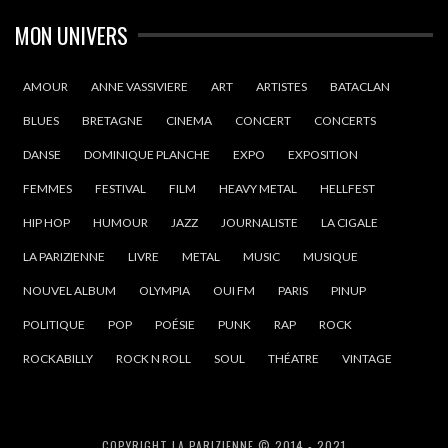
MON UNIVERS
AMOUR
ANNE VASSIVIERE
ART
ARTISTES
BATACLAN
BLUES
BRETAGNE
CINEMA
CONCERT
CONCERTS
DANSE
DOMINIQUE PLANCHE
EXPO
EXPOSITION
FEMMES
FESTIVAL
FILM
HEAVY METAL
HELLFEST
HIP HOP
HUMOUR
JAZZ
JOURNALISTE
LA CIGALE
LA PARIZIENNE
LIVRE
METAL
MUSIC
MUSIQUE
NOUVEL ALBUM
OLYMPIA
OUI FM
PARIS
PINUP
POLITIQUE
POP
POÉSIE
PUNK
RAP
ROCK
ROCKABILLY
ROCK N ROLL
SOUL
THÉATRE
VINTAGE
COPYRIGHT LA PARIZIENNE © 2014 - 2021