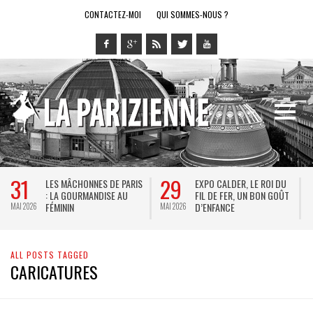
CONTACTEZ-MOI
QUI SOMMES-NOUS ?
31
29
LES MÂCHONNES DE PARIS
EXPO CALDER, LE ROI DU
: LA GOURMANDISE AU
FIL DE FER, UN BON GOÛT
FÉMININ
D’ENFANCE
MAI 2026
MAI 2026
M
ALL POSTS TAGGED
CARICATURES