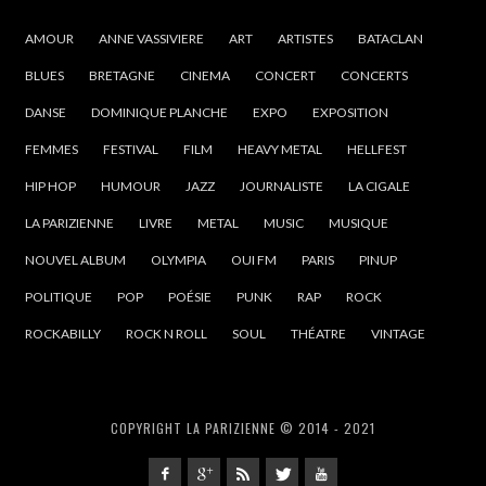
AMOUR
ANNE VASSIVIERE
ART
ARTISTES
BATACLAN
BLUES
BRETAGNE
CINEMA
CONCERT
CONCERTS
DANSE
DOMINIQUE PLANCHE
EXPO
EXPOSITION
FEMMES
FESTIVAL
FILM
HEAVY METAL
HELLFEST
HIP HOP
HUMOUR
JAZZ
JOURNALISTE
LA CIGALE
LA PARIZIENNE
LIVRE
METAL
MUSIC
MUSIQUE
NOUVEL ALBUM
OLYMPIA
OUI FM
PARIS
PINUP
POLITIQUE
POP
POÉSIE
PUNK
RAP
ROCK
ROCKABILLY
ROCK N ROLL
SOUL
THÉATRE
VINTAGE
COPYRIGHT LA PARIZIENNE © 2014 - 2021