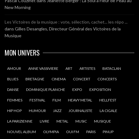
Pascal Couzinet
dans
Jeanette Berger : La Soul à Fleur de Peau au
New Morning
Les Victoires de la musique : vote, sélection, cachet... les répo ...
dans
Gilles Desangles, Directeur Général des Victoires de la
Musique
MON UNIVERS
AMOUR
ANNE VASSIVIERE
ART
ARTISTES
BATACLAN
BLUES
BRETAGNE
CINEMA
CONCERT
CONCERTS
DANSE
DOMINIQUE PLANCHE
EXPO
EXPOSITION
FEMMES
FESTIVAL
FILM
HEAVY METAL
HELLFEST
HIP HOP
HUMOUR
JAZZ
JOURNALISTE
LA CIGALE
LA PARIZIENNE
LIVRE
METAL
MUSIC
MUSIQUE
NOUVEL ALBUM
OLYMPIA
OUI FM
PARIS
PINUP