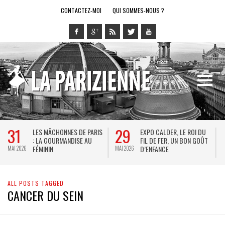
CONTACTEZ-MOI
QUI SOMMES-NOUS ?
31
29
LES MÂCHONNES DE PARIS
EXPO CALDER, LE ROI DU
: LA GOURMANDISE AU
FIL DE FER, UN BON GOÛT
FÉMININ
D’ENFANCE
MAI 2026
MAI 2026
M
ALL POSTS TAGGED
CANCER DU SEIN