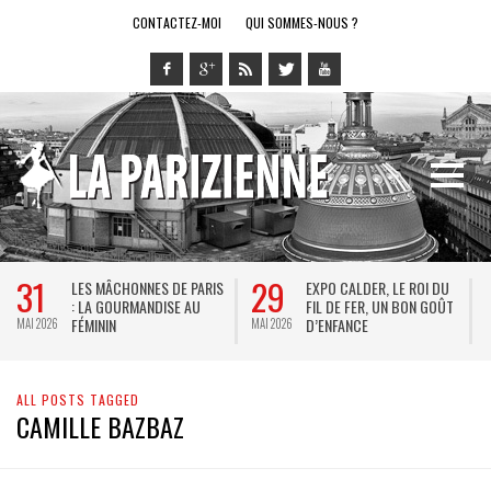
CONTACTEZ-MOI
QUI SOMMES-NOUS ?
31
29
LES MÂCHONNES DE PARIS
EXPO CALDER, LE ROI DU
: LA GOURMANDISE AU
FIL DE FER, UN BON GOÛT
FÉMININ
D’ENFANCE
MAI 2026
MAI 2026
M
ALL POSTS TAGGED
CAMILLE BAZBAZ