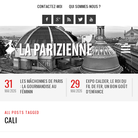
CONTACTEZ-MOI
QUI SOMMES-NOUS ?
31
29
LES MÂCHONNES DE PARIS
EXPO CALDER, LE ROI DU
: LA GOURMANDISE AU
FIL DE FER, UN BON GOÛT
FÉMININ
D’ENFANCE
MAI 2026
MAI 2026
M
ALL POSTS TAGGED
CALI