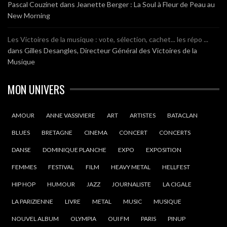
Pascal Couzinet
dans
Jeanette Berger : La Soul à Fleur de Peau au
New Morning
Les Victoires de la musique : vote, sélection, cachet... les répo ...
dans
Gilles Desangles, Directeur Général des Victoires de la
Musique
MON UNIVERS
AMOUR
ANNE VASSIVIERE
ART
ARTISTES
BATACLAN
BLUES
BRETAGNE
CINEMA
CONCERT
CONCERTS
DANSE
DOMINIQUE PLANCHE
EXPO
EXPOSITION
FEMMES
FESTIVAL
FILM
HEAVY METAL
HELLFEST
HIP HOP
HUMOUR
JAZZ
JOURNALISTE
LA CIGALE
LA PARIZIENNE
LIVRE
METAL
MUSIC
MUSIQUE
NOUVEL ALBUM
OLYMPIA
OUI FM
PARIS
PINUP