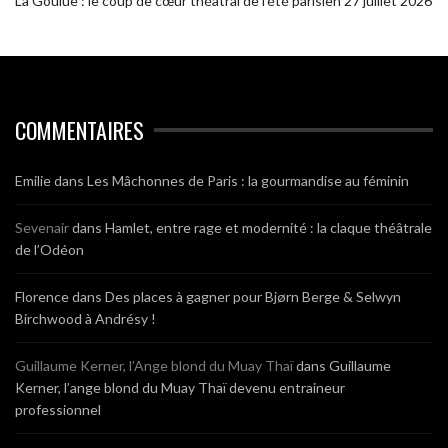
La Goulue : le coup de cœur théâtral de l’été parisien
27 juillet 2026
COMMENTAIRES
Emilie
dans
Les Mâchonnes de Paris : la gourmandise au féminin
Sevenair
dans
Hamlet, entre rage et modernité : la claque théâtrale
de l’Odéon
Florence
dans
Des places à gagner pour Bjørn Berge & Selwyn
Birchwood à Andrésy !
Guillaume Kerner, l’Ange blond du Muay Thaï
dans
Guillaume
Kerner, l’ange blond du Muay Thaï devenu entraineur
professionnel