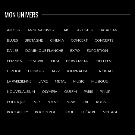
MON UNIVERS
AMOUR
ANNE VASSIVIERE
ART
ARTISTES
BATACLAN
BLUES
BRETAGNE
CINEMA
CONCERT
CONCERTS
DANSE
DOMINIQUE PLANCHE
EXPO
EXPOSITION
FEMMES
FESTIVAL
FILM
HEAVY METAL
HELLFEST
HIP HOP
HUMOUR
JAZZ
JOURNALISTE
LA CIGALE
LA PARIZIENNE
LIVRE
METAL
MUSIC
MUSIQUE
NOUVEL ALBUM
OLYMPIA
OUI FM
PARIS
PINUP
POLITIQUE
POP
POÉSIE
PUNK
RAP
ROCK
ROCKABILLY
ROCK N ROLL
SOUL
THÉATRE
VINTAGE