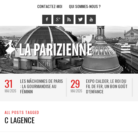
CONTACTEZ-MOI
QUI SOMMES-NOUS ?
31
29
LES MÂCHONNES DE PARIS
EXPO CALDER, LE ROI DU
: LA GOURMANDISE AU
FIL DE FER, UN BON GOÛT
FÉMININ
D’ENFANCE
MAI 2026
MAI 2026
M
ALL POSTS TAGGED
C LAGENCE