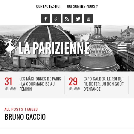
CONTACTEZ-MOI
QUI SOMMES-NOUS ?
31
29
LES MÂCHONNES DE PARIS
EXPO CALDER, LE ROI DU
: LA GOURMANDISE AU
FIL DE FER, UN BON GOÛT
FÉMININ
D’ENFANCE
MAI 2026
MAI 2026
M
ALL POSTS TAGGED
BRUNO GACCIO