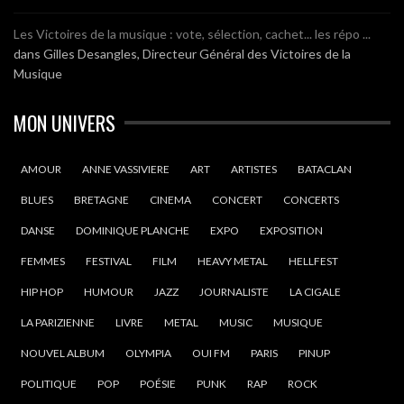
Les Victoires de la musique : vote, sélection, cachet... les répo ...
dans
Gilles Desangles, Directeur Général des Victoires de la
Musique
MON UNIVERS
AMOUR
ANNE VASSIVIERE
ART
ARTISTES
BATACLAN
BLUES
BRETAGNE
CINEMA
CONCERT
CONCERTS
DANSE
DOMINIQUE PLANCHE
EXPO
EXPOSITION
FEMMES
FESTIVAL
FILM
HEAVY METAL
HELLFEST
HIP HOP
HUMOUR
JAZZ
JOURNALISTE
LA CIGALE
LA PARIZIENNE
LIVRE
METAL
MUSIC
MUSIQUE
NOUVEL ALBUM
OLYMPIA
OUI FM
PARIS
PINUP
POLITIQUE
POP
POÉSIE
PUNK
RAP
ROCK