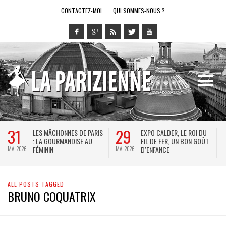
CONTACTEZ-MOI
QUI SOMMES-NOUS ?
31
29
LES MÂCHONNES DE PARIS
EXPO CALDER, LE ROI DU
: LA GOURMANDISE AU
FIL DE FER, UN BON GOÛT
FÉMININ
D’ENFANCE
MAI 2026
MAI 2026
M
ALL POSTS TAGGED
BRUNO COQUATRIX