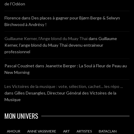
de l’Odéon
Florence
dans
Des places à gagner pour Bjørn Berge & Selwyn
Birchwood à Andrésy !
Guillaume Kerner, l’Ange blond du Muay Thaï
dans
Guillaume
Kerner, l’ange blond du Muay Thaï devenu entraineur
professionnel
Pascal Couzinet
dans
Jeanette Berger : La Soul à Fleur de Peau au
New Morning
Les Victoires de la musique : vote, sélection, cachet... les répo ...
dans
Gilles Desangles, Directeur Général des Victoires de la
Musique
MON UNIVERS
AMOUR
ANNE VASSIVIERE
ART
ARTISTES
BATACLAN