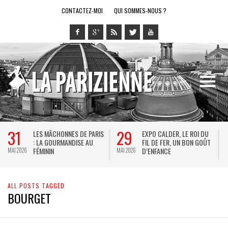
CONTACTEZ-MOI
QUI SOMMES-NOUS ?
31
29
LES MÂCHONNES DE PARIS
EXPO CALDER, LE ROI DU
: LA GOURMANDISE AU
FIL DE FER, UN BON GOÛT
FÉMININ
D’ENFANCE
MAI 2026
MAI 2026
M
ALL POSTS TAGGED
BOURGET