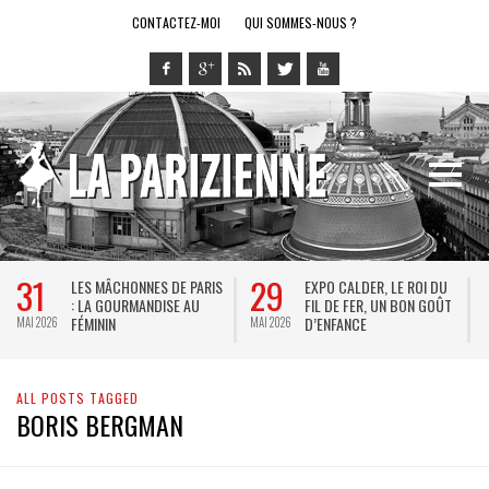
CONTACTEZ-MOI
QUI SOMMES-NOUS ?
31
29
LES MÂCHONNES DE PARIS
EXPO CALDER, LE ROI DU
: LA GOURMANDISE AU
FIL DE FER, UN BON GOÛT
FÉMININ
D’ENFANCE
MAI 2026
MAI 2026
M
ALL POSTS TAGGED
BORIS BERGMAN