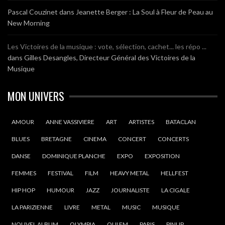
Pascal Couzinet
dans
Jeanette Berger : La Soul à Fleur de Peau au
New Morning
Les Victoires de la musique : vote, sélection, cachet... les répo ...
dans
Gilles Desangles, Directeur Général des Victoires de la
Musique
MON UNIVERS
AMOUR
ANNE VASSIVIERE
ART
ARTISTES
BATACLAN
BLUES
BRETAGNE
CINEMA
CONCERT
CONCERTS
DANSE
DOMINIQUE PLANCHE
EXPO
EXPOSITION
FEMMES
FESTIVAL
FILM
HEAVY METAL
HELLFEST
HIP HOP
HUMOUR
JAZZ
JOURNALISTE
LA CIGALE
LA PARIZIENNE
LIVRE
METAL
MUSIC
MUSIQUE
NOUVEL ALBUM
OLYMPIA
OUI FM
PARIS
PINUP