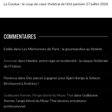
La Goulue : le coup de cœur théâtral de l’été parisien
27 juillet 2026
COMMENTAIRES
Emilie
dans
Les Mâchonnes de Paris : la gourmandise au féminin
Sevenair
dans
Hamlet, entre rage et modernité : la claque théâtrale
de l’Odéon
Florence
dans
Des places à gagner pour Bjørn Berge & Selwyn
Birchwood à Andrésy !
Guillaume Kerner, l’Ange blond du Muay Thaï
dans
Guillaume
Kerner, l’ange blond du Muay Thaï devenu entraineur
professionnel