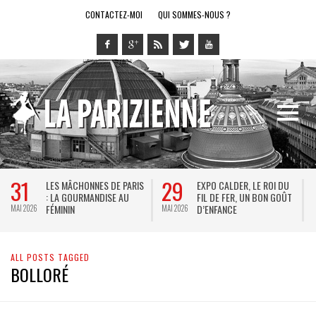
CONTACTEZ-MOI
QUI SOMMES-NOUS ?
31
29
LES MÂCHONNES DE PARIS
EXPO CALDER, LE ROI DU
: LA GOURMANDISE AU
FIL DE FER, UN BON GOÛT
FÉMININ
D’ENFANCE
MAI 2026
MAI 2026
M
ALL POSTS TAGGED
BOLLORÉ