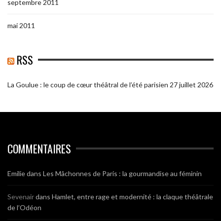
septembre 2011
mai 2011
RSS
La Goulue : le coup de cœur théâtral de l’été parisien
27 juillet 2026
COMMENTAIRES
Emilie
dans
Les Mâchonnes de Paris : la gourmandise au féminin
Sevenair
dans
Hamlet, entre rage et modernité : la claque théâtrale
de l’Odéon