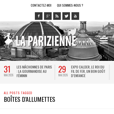
CONTACTEZ-MOI
QUI SOMMES-NOUS ?
31
29
LES MÂCHONNES DE PARIS
EXPO CALDER, LE ROI DU
: LA GOURMANDISE AU
FIL DE FER, UN BON GOÛT
FÉMININ
D’ENFANCE
MAI 2026
MAI 2026
M
ALL POSTS TAGGED
BOÎTES D’ALLUMETTES