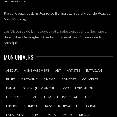
professionnel
Pascal Couzinet
dans
Jeanette Berger : La Soul à Fleur de Peau au
New Morning
Les Victoires de la musique : vote, sélection, cachet... les répo ...
dans
Gilles Desangles, Directeur Général des Victoires de la
Musique
MON UNIVERS
AMOUR
ANNE VASSIVIERE
ART
ARTISTES
BATACLAN
BLUES
BRETAGNE
CINEMA
CONCERT
CONCERTS
DANSE
DOMINIQUE PLANCHE
EXPO
EXPOSITION
FEMMES
FESTIVAL
FILM
HEAVY METAL
HELLFEST
HIP HOP
HUMOUR
JAZZ
JOURNALISTE
LA CIGALE
LA PARIZIENNE
LIVRE
METAL
MUSIC
MUSIQUE