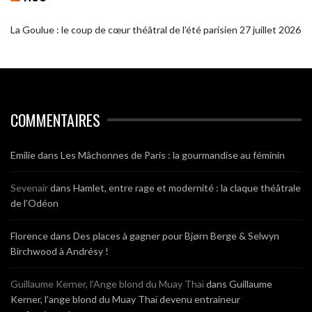
La Goulue : le coup de cœur théâtral de l’été parisien
27 juillet 2026
COMMENTAIRES
Emilie
dans
Les Mâchonnes de Paris : la gourmandise au féminin
Sevenair
dans
Hamlet, entre rage et modernité : la claque théâtrale
de l’Odéon
Florence
dans
Des places à gagner pour Bjørn Berge & Selwyn
Birchwood à Andrésy !
Guillaume Kerner, l’Ange blond du Muay Thaï
dans
Guillaume
Kerner, l’ange blond du Muay Thaï devenu entraineur