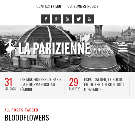
CONTACTEZ-MOI
QUI SOMMES-NOUS ?
31
29
LES MÂCHONNES DE PARIS
EXPO CALDER, LE ROI DU
: LA GOURMANDISE AU
FIL DE FER, UN BON GOÛT
FÉMININ
D’ENFANCE
MAI 2026
MAI 2026
M
ALL POSTS TAGGED
BLOODFLOWERS