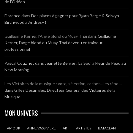
de l’Odéon
Florence
dans
Des places à gagner pour Bjørn Berge & Selwyn
Birchwood à Andrésy !
Guillaume Kerner, l’Ange blond du Muay Thaï
dans
Guillaume
Kerner, l’ange blond du Muay Thaï devenu entraineur
professionnel
Pascal Couzinet
dans
Jeanette Berger : La Soul à Fleur de Peau au
New Morning
Les Victoires de la musique : vote, sélection, cachet... les répo ...
dans
Gilles Desangles, Directeur Général des Victoires de la
Musique
MON UNIVERS
AMOUR
ANNE VASSIVIERE
ART
ARTISTES
BATACLAN