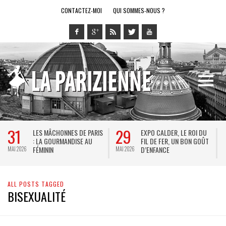
CONTACTEZ-MOI
QUI SOMMES-NOUS ?
31
29
LES MÂCHONNES DE PARIS
EXPO CALDER, LE ROI DU
: LA GOURMANDISE AU
FIL DE FER, UN BON GOÛT
FÉMININ
D’ENFANCE
MAI 2026
MAI 2026
M
ALL POSTS TAGGED
BISEXUALITÉ