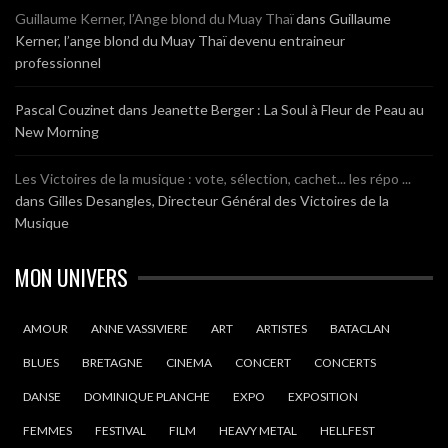
Guillaume Kerner, l’Ange blond du Muay Thaï
dans
Guillaume
Kerner, l’ange blond du Muay Thaï devenu entraineur
professionnel
Pascal Couzinet
dans
Jeanette Berger : La Soul à Fleur de Peau au
New Morning
Les Victoires de la musique : vote, sélection, cachet... les répo ...
dans
Gilles Desangles, Directeur Général des Victoires de la
Musique
MON UNIVERS
AMOUR
ANNE VASSIVIERE
ART
ARTISTES
BATACLAN
BLUES
BRETAGNE
CINEMA
CONCERT
CONCERTS
DANSE
DOMINIQUE PLANCHE
EXPO
EXPOSITION
FEMMES
FESTIVAL
FILM
HEAVY METAL
HELLFEST