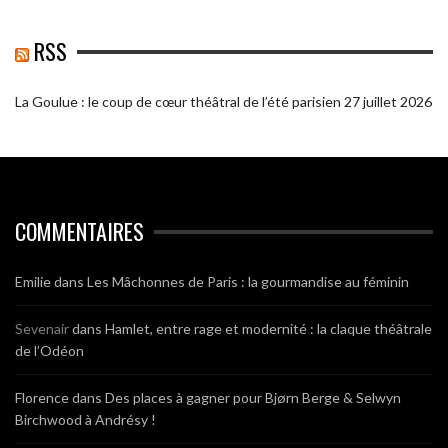
RSS
La Goulue : le coup de cœur théâtral de l’été parisien
27 juillet 2026
COMMENTAIRES
Emilie
dans
Les Mâchonnes de Paris : la gourmandise au féminin
Sevenair
dans
Hamlet, entre rage et modernité : la claque théâtrale
de l’Odéon
Florence
dans
Des places à gagner pour Bjørn Berge & Selwyn
Birchwood à Andrésy !