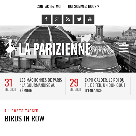
CONTACTEZ-MOI
QUI SOMMES-NOUS ?
31
29
LES MÂCHONNES DE PARIS
EXPO CALDER, LE ROI DU
: LA GOURMANDISE AU
FIL DE FER, UN BON GOÛT
FÉMININ
D’ENFANCE
MAI 2026
MAI 2026
M
ALL POSTS TAGGED
BIRDS IN ROW