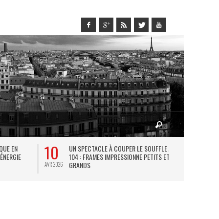
10
27
IQUE EN
UN SPECTACLE À COUPER LE SOUFFLE AU
L
 ÉNERGIE
104 : FRAMES IMPRESSIONNE PETITS ET
TH
GRANDS
AVR 2026
JUIL 2026