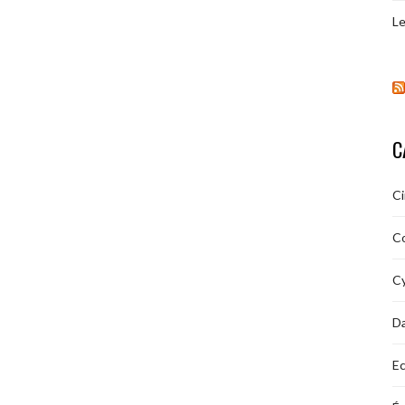
Le
C
C
C
Cy
D
Ec