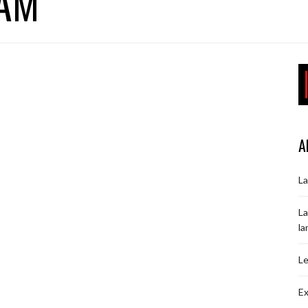
AM
A
La
La
la
Le
Ex