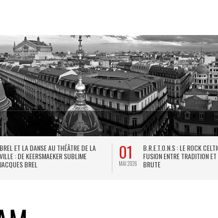
01
BREL ET LA DANSE AU THÉÂTRE DE LA
B.R.E.T.O.N.S : LE ROCK CELT
VILLE : DE KEERSMAEKER SUBLIME
FUSION ENTRE TRADITION ET
JACQUES BREL
BRUTE
MAI 2026