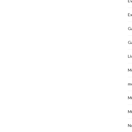
É
Ex
Ga
G
Li
M
m
M
M
No