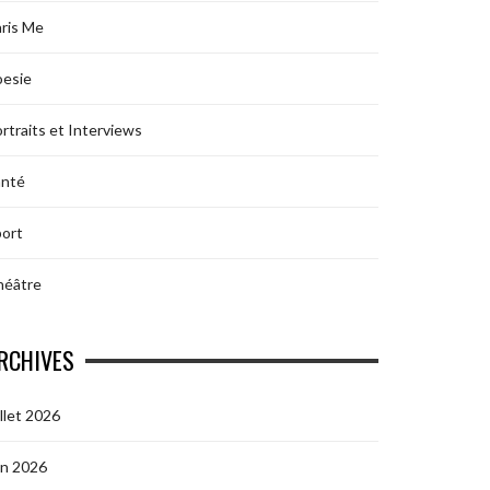
ris Me
oesie
rtraits et Interviews
anté
ort
héâtre
RCHIVES
illet 2026
in 2026