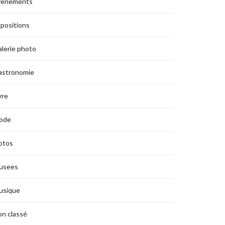
vènements
positions
lerie photo
astronomie
vre
ode
otos
usees
usique
n classé