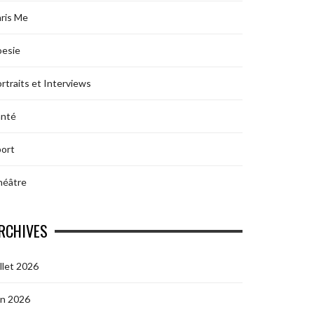
ris Me
oesie
rtraits et Interviews
anté
ort
héâtre
RCHIVES
illet 2026
in 2026