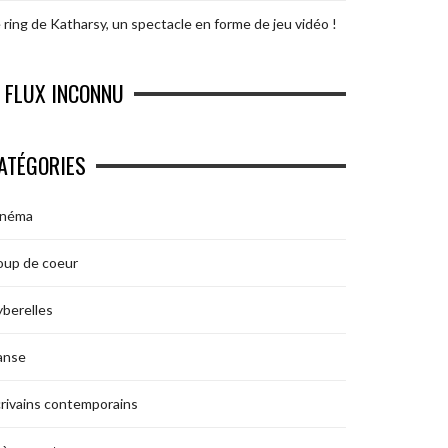
 ring de Katharsy, un spectacle en forme de jeu vidéo !
FLUX INCONNU
ATÉGORIES
inéma
oup de coeur
berelles
anse
rivains contemporains