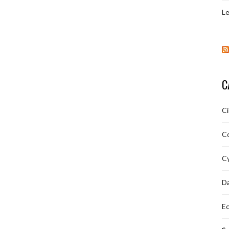
Le
C
C
C
Cy
D
Ec