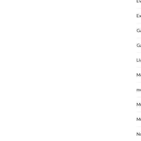
É
Ex
Ga
G
Li
M
m
M
M
No