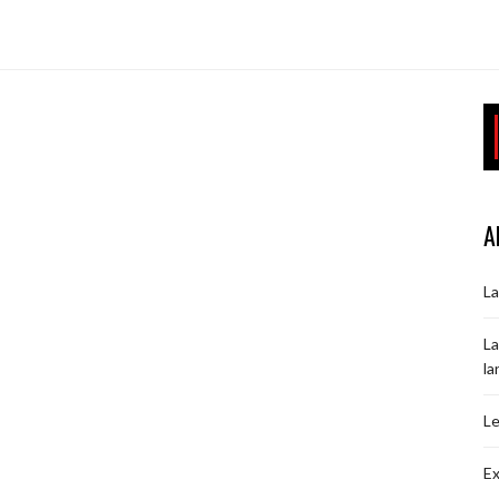
A
La
La
la
Le
Ex