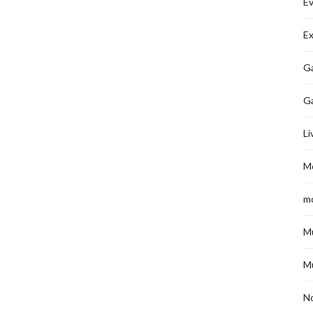
É
Ex
Ga
G
Li
M
m
M
M
No