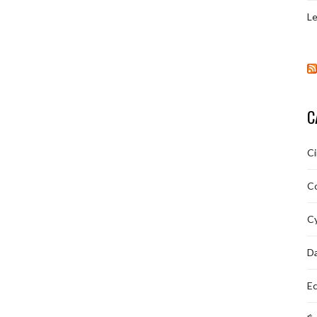
Le
C
C
C
Cy
D
Ec