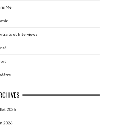
ris Me
oesie
rtraits et Interviews
anté
ort
héâtre
RCHIVES
illet 2026
in 2026