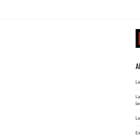
A
La
La
la
Le
Ex