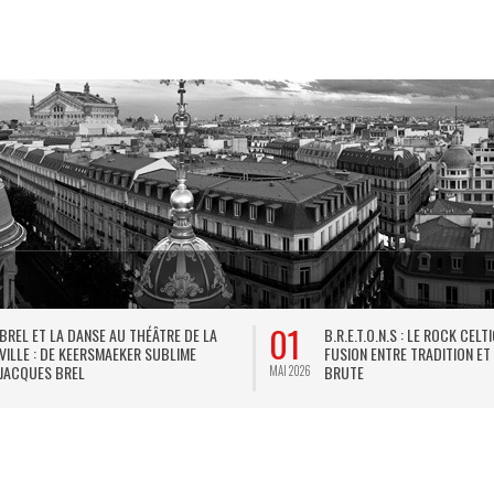
01
BREL ET LA DANSE AU THÉÂTRE DE LA
B.R.E.T.O.N.S : LE ROCK CELT
VILLE : DE KEERSMAEKER SUBLIME
FUSION ENTRE TRADITION ET
JACQUES BREL
BRUTE
MAI 2026