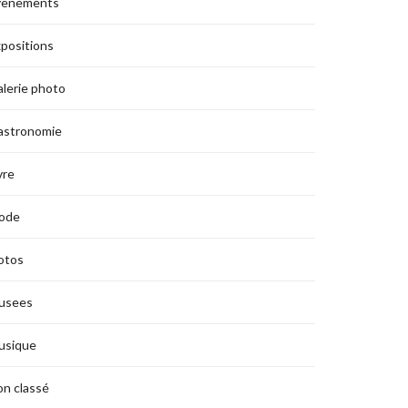
vènements
positions
lerie photo
astronomie
vre
ode
otos
usees
usique
n classé