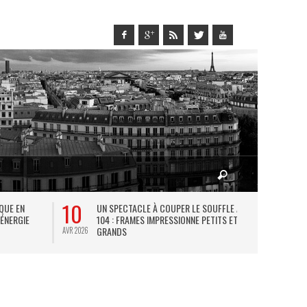
10
27
IQUE EN
UN SPECTACLE À COUPER LE SOUFFLE AU
L
 ÉNERGIE
104 : FRAMES IMPRESSIONNE PETITS ET
TH
GRANDS
AVR 2026
JUIL 2026