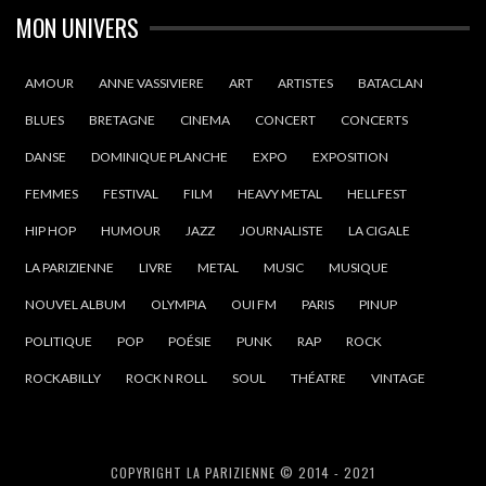
MON UNIVERS
AMOUR
ANNE VASSIVIERE
ART
ARTISTES
BATACLAN
BLUES
BRETAGNE
CINEMA
CONCERT
CONCERTS
DANSE
DOMINIQUE PLANCHE
EXPO
EXPOSITION
FEMMES
FESTIVAL
FILM
HEAVY METAL
HELLFEST
HIP HOP
HUMOUR
JAZZ
JOURNALISTE
LA CIGALE
LA PARIZIENNE
LIVRE
METAL
MUSIC
MUSIQUE
NOUVEL ALBUM
OLYMPIA
OUI FM
PARIS
PINUP
POLITIQUE
POP
POÉSIE
PUNK
RAP
ROCK
ROCKABILLY
ROCK N ROLL
SOUL
THÉATRE
VINTAGE
COPYRIGHT LA PARIZIENNE © 2014 - 2021