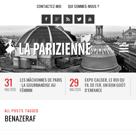
CONTACTEZ-MOI
QUI SOMMES-NOUS ?
31
29
LES MÂCHONNES DE PARIS
EXPO CALDER, LE ROI DU
: LA GOURMANDISE AU
FIL DE FER, UN BON GOÛT
FÉMININ
D’ENFANCE
MAI 2026
MAI 2026
M
ALL POSTS TAGGED
BENAZERAF