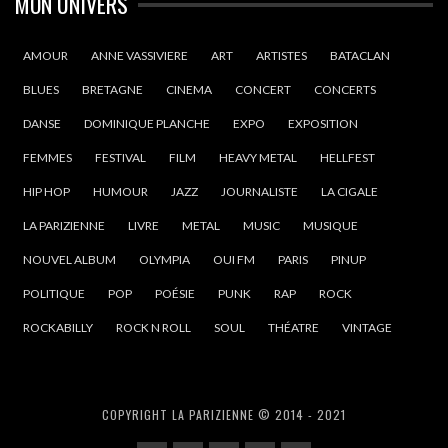
MON UNIVERS
AMOUR
ANNE VASSIVIERE
ART
ARTISTES
BATACLAN
BLUES
BRETAGNE
CINEMA
CONCERT
CONCERTS
DANSE
DOMINIQUE PLANCHE
EXPO
EXPOSITION
FEMMES
FESTIVAL
FILM
HEAVY METAL
HELLFEST
HIP HOP
HUMOUR
JAZZ
JOURNALISTE
LA CIGALE
LA PARIZIENNE
LIVRE
METAL
MUSIC
MUSIQUE
NOUVEL ALBUM
OLYMPIA
OUI FM
PARIS
PINUP
POLITIQUE
POP
POÉSIE
PUNK
RAP
ROCK
ROCKABILLY
ROCK N ROLL
SOUL
THÉATRE
VINTAGE
COPYRIGHT LA PARIZIENNE © 2014 - 2021