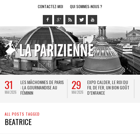
CONTACTEZ-MOI
QUI SOMMES-NOUS ?
31
29
LES MÂCHONNES DE PARIS
EXPO CALDER, LE ROI DU
: LA GOURMANDISE AU
FIL DE FER, UN BON GOÛT
FÉMININ
D’ENFANCE
MAI 2026
MAI 2026
M
ALL POSTS TAGGED
BEATRICE