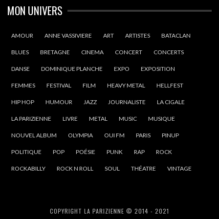
MON UNIVERS
AMOUR
ANNE VASSIVIERE
ART
ARTISTES
BATACLAN
BLUES
BRETAGNE
CINEMA
CONCERT
CONCERTS
DANSE
DOMINIQUE PLANCHE
EXPO
EXPOSITION
FEMMES
FESTIVAL
FILM
HEAVY METAL
HELLFEST
HIP HOP
HUMOUR
JAZZ
JOURNALISTE
LA CIGALE
LA PARIZIENNE
LIVRE
METAL
MUSIC
MUSIQUE
NOUVEL ALBUM
OLYMPIA
OUI FM
PARIS
PINUP
POLITIQUE
POP
POÉSIE
PUNK
RAP
ROCK
ROCKABILLY
ROCK N ROLL
SOUL
THÉATRE
VINTAGE
COPYRIGHT LA PARIZIENNE © 2014 - 2021