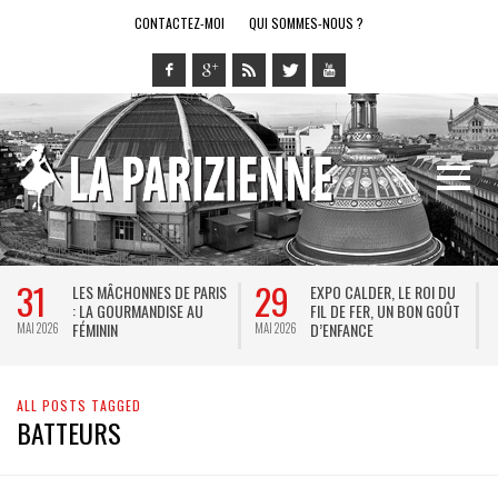
CONTACTEZ-MOI
QUI SOMMES-NOUS ?
31
29
LES MÂCHONNES DE PARIS
EXPO CALDER, LE ROI DU
: LA GOURMANDISE AU
FIL DE FER, UN BON GOÛT
FÉMININ
D’ENFANCE
MAI 2026
MAI 2026
M
ALL POSTS TAGGED
BATTEURS