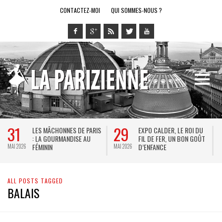
CONTACTEZ-MOI
QUI SOMMES-NOUS ?
31
29
LES MÂCHONNES DE PARIS
EXPO CALDER, LE ROI DU
: LA GOURMANDISE AU
FIL DE FER, UN BON GOÛT
FÉMININ
D’ENFANCE
MAI 2026
MAI 2026
M
ALL POSTS TAGGED
BALAIS