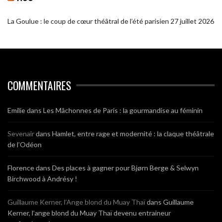
La Goulue : le coup de cœur théâtral de l’été parisien
27 juillet 2026
COMMENTAIRES
Emilie
dans
Les Mâchonnes de Paris : la gourmandise au féminin
Sevenair
dans
Hamlet, entre rage et modernité : la claque théâtrale
de l’Odéon
Florence
dans
Des places à gagner pour Bjørn Berge & Selwyn
Birchwood à Andrésy !
Guillaume Kerner, l’Ange blond du Muay Thaï
dans
Guillaume
Kerner, l’ange blond du Muay Thaï devenu entraineur