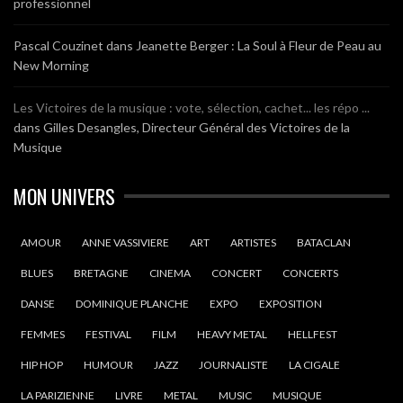
professionnel
Pascal Couzinet
dans
Jeanette Berger : La Soul à Fleur de Peau au
New Morning
Les Victoires de la musique : vote, sélection, cachet... les répo ...
dans
Gilles Desangles, Directeur Général des Victoires de la
Musique
MON UNIVERS
AMOUR
ANNE VASSIVIERE
ART
ARTISTES
BATACLAN
BLUES
BRETAGNE
CINEMA
CONCERT
CONCERTS
DANSE
DOMINIQUE PLANCHE
EXPO
EXPOSITION
FEMMES
FESTIVAL
FILM
HEAVY METAL
HELLFEST
HIP HOP
HUMOUR
JAZZ
JOURNALISTE
LA CIGALE
LA PARIZIENNE
LIVRE
METAL
MUSIC
MUSIQUE