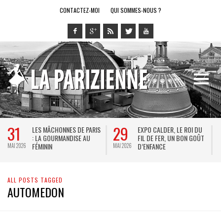
CONTACTEZ-MOI
QUI SOMMES-NOUS ?
31
29
LES MÂCHONNES DE PARIS
EXPO CALDER, LE ROI DU
: LA GOURMANDISE AU
FIL DE FER, UN BON GOÛT
FÉMININ
D’ENFANCE
MAI 2026
MAI 2026
M
ALL POSTS TAGGED
AUTOMEDON