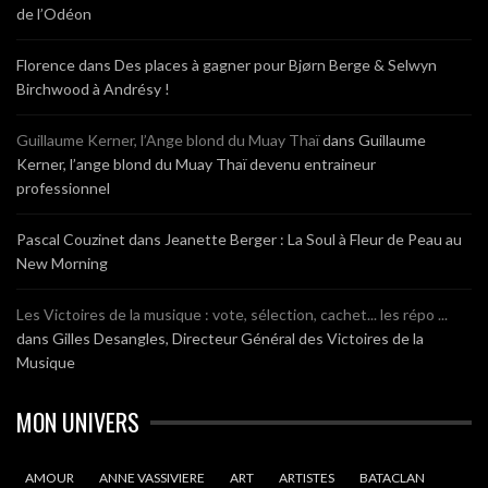
de l’Odéon
Florence
dans
Des places à gagner pour Bjørn Berge & Selwyn
Birchwood à Andrésy !
Guillaume Kerner, l’Ange blond du Muay Thaï
dans
Guillaume
Kerner, l’ange blond du Muay Thaï devenu entraineur
professionnel
Pascal Couzinet
dans
Jeanette Berger : La Soul à Fleur de Peau au
New Morning
Les Victoires de la musique : vote, sélection, cachet... les répo ...
dans
Gilles Desangles, Directeur Général des Victoires de la
Musique
MON UNIVERS
AMOUR
ANNE VASSIVIERE
ART
ARTISTES
BATACLAN