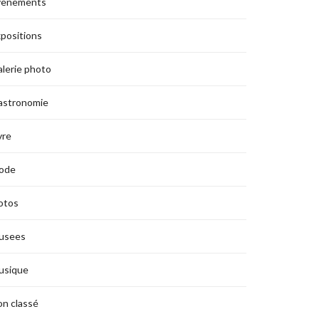
vènements
positions
lerie photo
astronomie
vre
ode
otos
usees
usique
n classé