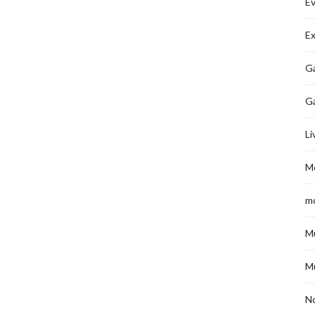
É
Ex
Ga
G
Li
M
m
M
M
No