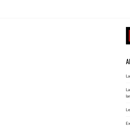
A
La
La
la
Le
Ex