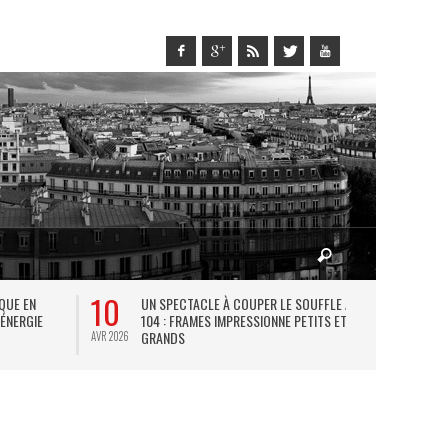
10
27
IQUE EN
UN SPECTACLE À COUPER LE SOUFFLE AU
L
 ÉNERGIE
104 : FRAMES IMPRESSIONNE PETITS ET
TH
GRANDS
AVR 2026
JUIL 2026