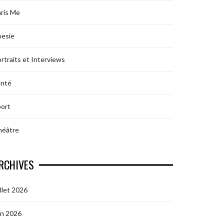
ris Me
oesie
rtraits et Interviews
anté
ort
héâtre
RCHIVES
illet 2026
in 2026