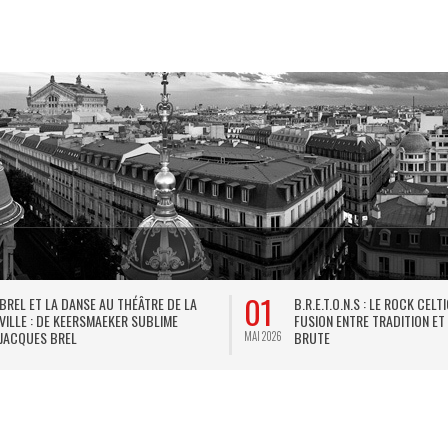
01
BREL ET LA DANSE AU THÉÂTRE DE LA
B.R.E.T.O.N.S : LE ROCK CELT
VILLE : DE KEERSMAEKER SUBLIME
FUSION ENTRE TRADITION ET
JACQUES BREL
BRUTE
MAI 2026