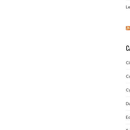
Le
C
C
C
Cy
D
Ec